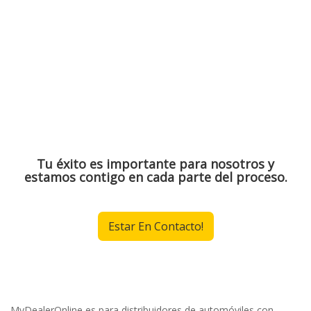
PUEDES AGREGAR SIN PROBLEMA EL PROGRAMA
MYDEALERONLINE Y AUMENTAR TUS
UTILIDADES SIN GASTAR MÁS DINERO NI
CONTRATAR MÁS PERSONAL.
Tu éxito es importante para nosotros y
estamos contigo en cada parte del proceso.
Estar En Contacto!
MyDealerOnline es para distribuidores de automóviles con